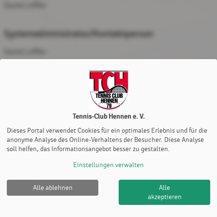
Daniel Löffler
Systemadministrator/Kontaktperson
Daniel Löffler
0175 6534563
sportwart@tc-hennen.de
Tennis-Club Hennen e. V.
Dieses Portal verwendet Cookies für ein optimales Erlebnis und für die
anonyme Analyse des Online-Verhaltens der Besucher. Diese Analyse
soll helfen, das Informationsangebot besser zu gestalten.
Einstellungen verwalten
Alle ablehnen
Alle
Tennis-Club Hennen e. V. |
Impressum
|
Datenschutz- und
akzeptieren
Nutzungsbedingungen
|
Cookie Policy
© 2012-2026
eTennis