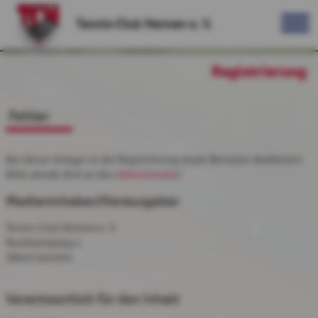
Tennis-Club Hennen e. V.
Registrierung
Fehler
Bei dieser Anlage ist die Registrierung neuer Benutzer deaktiviert.
Bitte wende dich an den
Administrator
!
Medieninhaber/Herausgeber
Tennis-Club Hennen e. V.
Rauhkampweg 4
58640 Iserlohn
Verantwortlich für den Inhalt