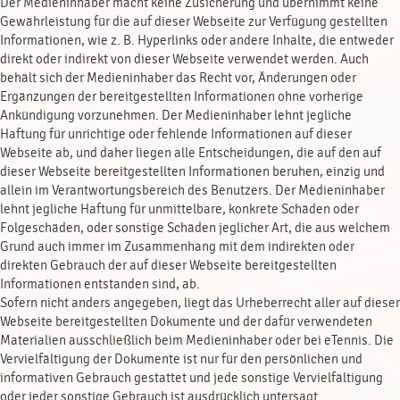
Der Medieninhaber macht keine Zusicherung und übernimmt keine
Gewährleistung für die auf dieser Webseite zur Verfügung gestellten
Informationen, wie z. B. Hyperlinks oder andere Inhalte, die entweder
direkt oder indirekt von dieser Webseite verwendet werden. Auch
behält sich der Medieninhaber das Recht vor, Änderungen oder
Ergänzungen der bereitgestellten Informationen ohne vorherige
Ankündigung vorzunehmen. Der Medieninhaber lehnt jegliche
Haftung für unrichtige oder fehlende Informationen auf dieser
Webseite ab, und daher liegen alle Entscheidungen, die auf den auf
dieser Webseite bereitgestellten Informationen beruhen, einzig und
allein im Verantwortungsbereich des Benutzers. Der Medieninhaber
lehnt jegliche Haftung für unmittelbare, konkrete Schäden oder
Folgeschäden, oder sonstige Schäden jeglicher Art, die aus welchem
Grund auch immer im Zusammenhang mit dem indirekten oder
direkten Gebrauch der auf dieser Webseite bereitgestellten
Informationen entstanden sind, ab.
Sofern nicht anders angegeben, liegt das Urheberrecht aller auf dieser
Webseite bereitgestellten Dokumente und der dafür verwendeten
Materialien ausschließlich beim Medieninhaber oder bei eTennis. Die
Vervielfältigung der Dokumente ist nur für den persönlichen und
informativen Gebrauch gestattet und jede sonstige Vervielfältigung
oder jeder sonstige Gebrauch ist ausdrücklich untersagt.